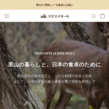
ス
野山の”美味しい”を食卓にお届け
キ
ッ
プ
し
て
コ
ン
テ
ン
THOUGHTS of JIBIE-MALL
ツ
里山の暮らしと、日本の食卓のために
に
移
動
安心安全の食肉加工と、ジビエ料理の文化と伝統
す
そして、日本の家庭の食と健康を繋ぐ役割を目指して
る