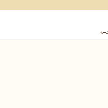
ス
キ
ッ
プ
し
て
ホー
コ
ホー
ン
テ
ン
ツ
に
移
動
す
る